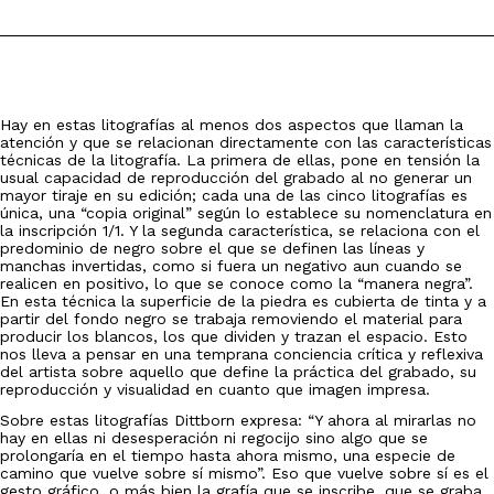
Hay en estas litografías al menos dos aspectos que llaman la
atención y que se relacionan directamente con las características
técnicas de la litografía. La primera de ellas, pone en tensión la
usual capacidad de reproducción del grabado al no generar un
mayor tiraje en su edición; cada una de las cinco litografías es
única, una “copia original” según lo establece su nomenclatura en
la inscripción 1/1. Y la segunda característica, se relaciona con el
predominio de negro sobre el que se definen las líneas y
manchas invertidas, como si fuera un negativo aun cuando se
realicen en positivo, lo que se conoce como la “manera negra”.
En esta técnica la superficie de la piedra es cubierta de tinta y a
partir del fondo negro se trabaja removiendo el material para
producir los blancos, los que dividen y trazan el espacio. Esto
nos lleva a pensar en una temprana conciencia crítica y reflexiva
del artista sobre aquello que define la práctica del grabado, su
reproducción y visualidad en cuanto que imagen impresa.
Sobre estas litografías Dittborn expresa: “Y ahora al mirarlas no
hay en ellas ni desesperación ni regocijo sino algo que se
prolongaría en el tiempo hasta ahora mismo, una especie de
camino que vuelve sobre sí mismo”. Eso que vuelve sobre sí es el
gesto gráfico, o más bien la grafía que se inscribe, que se graba