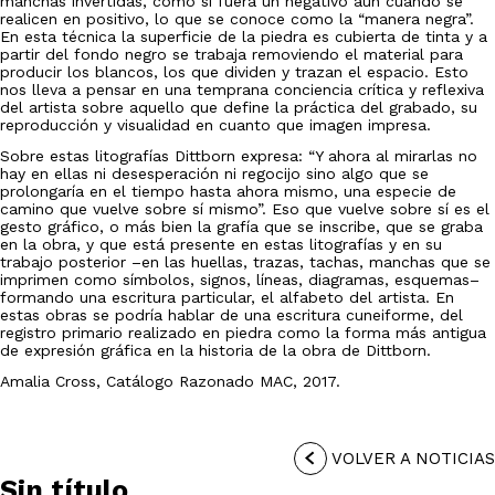
manchas invertidas, como si fuera un negativo aun cuando se
realicen en positivo, lo que se conoce como la “manera negra”.
En esta técnica la superficie de la piedra es cubierta de tinta y a
partir del fondo negro se trabaja removiendo el material para
producir los blancos, los que dividen y trazan el espacio. Esto
nos lleva a pensar en una temprana conciencia crítica y reflexiva
del artista sobre aquello que define la práctica del grabado, su
reproducción y visualidad en cuanto que imagen impresa.
Sobre estas litografías Dittborn expresa: “Y ahora al mirarlas no
hay en ellas ni desesperación ni regocijo sino algo que se
prolongaría en el tiempo hasta ahora mismo, una especie de
camino que vuelve sobre sí mismo”. Eso que vuelve sobre sí es el
gesto gráfico, o más bien la grafía que se inscribe, que se graba
en la obra, y que está presente en estas litografías y en su
trabajo posterior –en las huellas, trazas, tachas, manchas que se
imprimen como símbolos, signos, líneas, diagramas, esquemas–
formando una escritura particular, el alfabeto del artista. En
estas obras se podría hablar de una escritura cuneiforme, del
registro primario realizado en piedra como la forma más antigua
de expresión gráfica en la historia de la obra de Dittborn.
Amalia Cross, Catálogo Razonado MAC, 2017.
VOLVER A NOTICIAS
Sin título