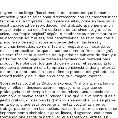
Hay en estas litografías al menos dos aspectos que llaman la
atención y que se relacionan directamente con las características
técnicas de la litografía. La primera de ellas, pone en tensión la
usual capacidad de reproducción del grabado al no generar un
mayor tiraje en su edición; cada una de las cinco litografías es
única, una “copia original” según lo establece su nomenclatura en
la inscripción 1/1. Y la segunda característica, se relaciona con el
predominio de negro sobre el que se definen las líneas y
manchas invertidas, como si fuera un negativo aun cuando se
realicen en positivo, lo que se conoce como la “manera negra”.
En esta técnica la superficie de la piedra es cubierta de tinta y a
partir del fondo negro se trabaja removiendo el material para
producir los blancos, los que dividen y trazan el espacio. Esto
nos lleva a pensar en una temprana conciencia crítica y reflexiva
del artista sobre aquello que define la práctica del grabado, su
reproducción y visualidad en cuanto que imagen impresa.
Sobre estas litografías Dittborn expresa: “Y ahora al mirarlas no
hay en ellas ni desesperación ni regocijo sino algo que se
prolongaría en el tiempo hasta ahora mismo, una especie de
camino que vuelve sobre sí mismo”. Eso que vuelve sobre sí es el
gesto gráfico, o más bien la grafía que se inscribe, que se graba
en la obra, y que está presente en estas litografías y en su
trabajo posterior –en las huellas, trazas, tachas, manchas que se
imprimen como símbolos, signos, líneas, diagramas, esquemas–
formando una escritura particular, el alfabeto del artista. En