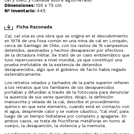
Dimensiones:
105 x 75 cm
Nº Inventario:
445
Ficha Razonada
Cal, cal viva
es una obra que se origina en el descubrimiento
en 1978 de una fosa común en una mina de cal en Lonquén,
cerca de Santiago de Chile, con los restos de 15 campesinos
detenidos, asesinados y hechos desaparecer por efectivos
de la dictadura militar. Se trató de un caso emblemático que
tuvo repercusiones a nivel mundial, ya que constituyó una
prueba irrefutable de la existencia de detenidos
desaparecidos, algo que el gobierno de facto había negado
sistemáticamente.
Los retratos velados y tachados de la parte superior refieren
a los retratos que los familiares de los desaparecidos
portaban y difundían a través de la fotocopia para denunciar
la ausencia de sus seres queridos. Abajo, la definición
manuscrita y velada de la cal, describe el procedimiento
químico en que este elemento, cuando está en contacto con
el agua, desprende calor y se vuelve cáustico, “cal viva”, para
luego de un tiempo hidratarse por completo y apagarse. En
ambos casos, se trata de fructíferas metáforas en torno al
cuerpo, la desaparición, la violencia y la memoria.