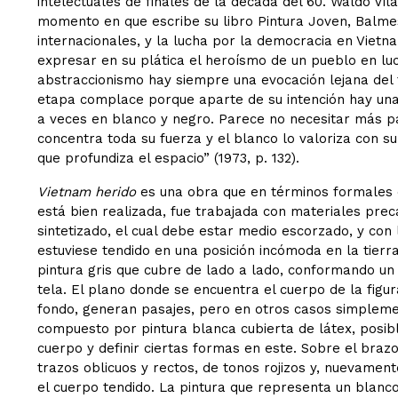
intelectuales de finales de la década del 60. Waldo Vil
momento en que escribe su libro Pintura Joven, Balme
internacionales, y la lucha por la democracia en Vietna
expresar en su plática el heroísmo de un pueblo en lu
abstraccionismo hay siempre una evocación lejana del f
etapa complace porque aparte de su intención hay una f
a veces en blanco y negro. Parece no necesitar más p
concentra toda su fuerza y el blanco lo valoriza con su 
que profundiza el espacio” (1973, p. 132).
Vietnam herido
es una obra que en términos formales 
está bien realizada, fue trabajada con materiales prec
sintetizado, el cual debe estar medio escorzado, y con
estuviese tendido en una posición incómoda en la tierra
pintura gris que cubre de lado a lado, conformando un 
tela. El plano donde se encuentra el cuerpo de la figur
fondo, generan pasajes, pero en otros casos simplement
compuesto por pintura blanca cubierta de látex, posib
cuerpo y definir ciertas formas en este. Sobre el braz
trazos oblicuos y rectos, de tonos rojizos y, nuevamen
el cuerpo tendido. La pintura que representa un blanc