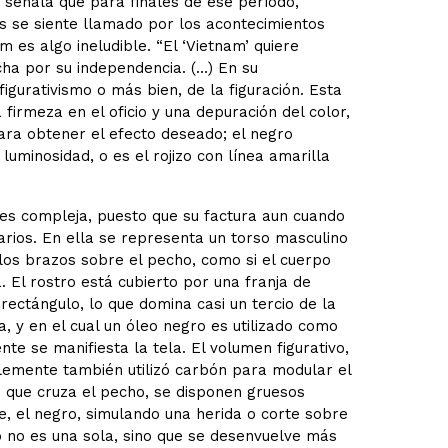
a señala que para finales de ese período,
s se siente llamado por los acontecimientos
m es algo ineludible. “El ‘Vietnam’ quiere
cha por su independencia. (…) En su
igurativismo o más bien, de la figuración. Esta
irmeza en el oficio y una depuración del color,
ara obtener el efecto deseado; el negro
luminosidad, o es el rojizo con línea amarilla
es compleja, puesto que su factura aun cuando
arios. En ella se representa un torso masculino
 los brazos sobre el pecho, como si el cuerpo
. El rostro está cubierto por una franja de
rectángulo, lo que domina casi un tercio de la
a, y en el cual un óleo negro es utilizado como
e se manifiesta la tela. El volumen figurativo,
lemente también utilizó carbón para modular el
o que cruza el pecho, se disponen gruesos
te, el negro, simulando una herida o corte sobre
o no es una sola, sino que se desenvuelve más