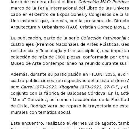
lanzó de manera oficial el libro
Colección MAC: Poéticas
marco de la Feria Internacional del Libro de las Universi
cabo en el Centro de Exposiciones y Congresos de la 
Una instancia que, además, con la presencia del Directo
Arquitectura y Urbanismo (FAU), Cristián Gómez-Moya, q
La publicación, parte de la serie
Colección Patrimonial d
cuatro ejes (Premios Nacionales de Artes Plásticas, Ge
resistencia, y Tecnología y transdisciplina), una import
colección de más de 3600 piezas, conformada por obras
Museo de Arte Contemporáneo ha reunido durante sus 7
Además, durante su participación en FILUNI 2025, el di
cuatro publicaciones retrospectivas del artista chileno
son:
Cartel 1973-2023
,
Xilografía 1973-2023
,
27-F-F
, y e
conjunto con la fábrica de Baldosas Córdova. En la acti
“Mono” González, así como el académico de la Facultad
de Chile, Rodrigo Vera, se repasó la trayectoria de este
murales con temática social.
Este encuentro, realizado el viernes 29 de agosto, tamb