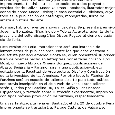
Impresionante tendrá entre sus expositores a dos proyectos
venidos desde Bolivia: Marco Guzmán Rocabado, ilustrador mejor
conocido como Marco Tóxico; la casa editorial A Ediciones, cuyo
foco es la publicación de catálogos, monografías, libros de
artista e historia del arte.
Además, habrá diferentes shows musicales. Se presentará en vivo
Josefina González, Niños Indigo y Tobías Alcayota, además de la
presencia del sello discográfico Discos Pegaos al cierre de cada
día de feria.
Esta versión de Feria Impresionante será una instancia de
lanzamientos de publicaciones, entre los que cabe destacar el
del artista peruano Amadeo Gonzales, quien presentará su primer
libro de poemas hecho en letterpress por el taller chileno Tipo
Móvil; un nuevo libro de Ximena Bórquez, publicaciones de
Abasto Serigrafía y Fanzinombre, y una publicación-objeto
editada por la Facultad de Arquitectura, Diseño y Construcción
de la Universidad de las Américas. Por otro lado, la Fábrica de
Fanzines será un espacio de talleres abierto para todo público,
con previa inscripción en el sitio web de Vans. Estos talleres
serán guiados por Catalina Bu, Taller Güiña y Fanzinoteca
Espigadoras, y tratarán sobre ilustración experimental, impresión
con tipos móviles producción de fanzines, respectivamente.
Una vez finalizada la feria en Santiago, el día 20 de octubre Feria
Impresionante se trasladará al Parque Cultural de Valparaíso.