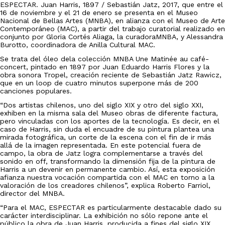
ESPECTAR. Juan Harris, 1897 / Sebastián Jatz, 2017, que entre el
16 de noviembre y el 21 de enero se presenta en el Museo
Nacional de Bellas Artes (MNBA), en alianza con el Museo de Arte
Contemporáneo (MAC), a partir del trabajo curatorial realizado en
conjunto por Gloria Cortés Aliaga, la curadoraMNBA, y Alessandra
Burotto, coordinadora de Anilla Cultural MAC.
Se trata del óleo dela colección MNBA Une Matinée au café-
concert, pintado en 1897 por Juan Eduardo Harris Flores y la
obra sonora Tropel, creación reciente de Sebastián Jatz Rawicz,
que en un loop de cuatro minutos superpone más de 200
canciones populares.
“Dos artistas chilenos, uno del siglo XIX y otro del siglo XXI,
exhiben en la misma sala del Museo obras de diferente factura,
pero vinculadas con los aportes de la tecnología. Es decir, en el
caso de Harris, sin duda el encuadre de su pintura plantea una
mirada fotográfica, un corte de la escena con el fin de ir más
allá de la imagen representada. En este potencial fuera de
campo, la obra de Jatz logra complementarse a través del
sonido en off, transformando la dimensión fija de la pintura de
Harris a un devenir en permanente cambio. Así, esta exposición
afianza nuestra vocación compartida con el MAC en torno a la
valoración de los creadores chilenos”, explica Roberto Farriol,
director del MNBA.
“Para el MAC, ESPECTAR es particularmente destacable dado su
carácter interdisciplinar. La exhibición no sólo repone ante el
público la obra de Juan Harris, producida a fines del siglo XIX,