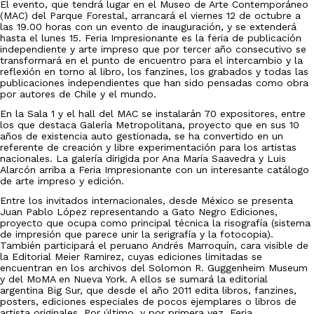
El evento, que tendrá lugar en el Museo de Arte Contemporáneo
(MAC) del Parque Forestal, arrancará el viernes 12 de octubre a
las 19.00 horas con un evento de inauguración, y se extenderá
hasta el lunes 15. Feria Impresionante es la feria de publicación
independiente y arte impreso que por tercer año consecutivo se
transformará en el punto de encuentro para el intercambio y la
reflexión en torno al libro, los fanzines, los grabados y todas las
publicaciones independientes que han sido pensadas como obra
por autores de Chile y el mundo.
En la Sala 1 y el hall del MAC se instalarán 70 expositores, entre
los que destaca Galería Metropolitana, proyecto que en sus 10
años de existencia auto gestionada, se ha convertido en un
referente de creación y libre experimentación para los artistas
nacionales. La galería dirigida por Ana María Saavedra y Luis
Alarcón arriba a Feria Impresionante con un interesante catálogo
de arte impreso y edición.
Entre los invitados internacionales, desde México se presenta
Juan Pablo López representando a Gato Negro Ediciones,
proyecto que ocupa como principal técnica la risografía (sistema
de impresión que parece unir la serigrafía y la fotocopia).
También participará el peruano Andrés Marroquín, cara visible de
la Editorial Meier Ramirez, cuyas ediciones limitadas se
encuentran en los archivos del Solomon R. Guggenheim Museum
y del MoMA en Nueva York. A ellos se sumará la editorial
argentina Big Sur, que desde el año 2011 edita libros, fanzines,
posters, ediciones especiales de pocos ejemplares o libros de
artista originales. Por último, y por primera vez, Feria