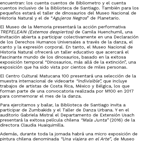
encuentran: los cuenta cuentos de Bibliometro y el cuenta
cuentos inclusivo de la Biblioteca de Santiago. También para los
pequeños estará el taller de dinosaurios del Museo Nacional de
Historia Natural y el de “
Agujeros Negros
” de Planetario.
El Museo de la Memoria presentará la acción performativa
TREPELEAIN (Estemos despiertos)
de Camila Huenchumil, una
invitación abierta a participar colectivamente en una Declaración
de los Derechos Humanos Universales a través de la danza, el
canto y la expresión corporal. En tanto, el Museo Nacional de
Historia Natural ofrecerá un taller educativo que acercará el
fascinante mundo de los dinosaurios, basado en la exitosa
exposición temporal “Dinosaurios, más allá de la extinción”, una
exposición que ha sido vista por cientos de miles personas.
El Centro Cultural Matucana 100 presentará una selección de la
muestra internacional de videoarte
“Indivisible”,
que incluye
trabajos de artistas de Costa Rica, México y Bélgica, los que
forman parte de una convocatoria realizada por M100 en 2017
para conmemorar el mes de la danza.
Para ejercitarnos y bailar, la Biblioteca de Santiago invita a
participar de Zumbakids y el Taller de Danza Urbana. Y en el
auditorio Gabriela Mistral el Departamento de Extensión Usach
presentará la exitosa película chilena
“Mala Junta”
(2016) de la
directora Claudia Huaiquimilla.
Además, durante toda la jornada habrá una micro exposición de
pintura chilena denominada
“Una viajera en el Arte”
, de Museo