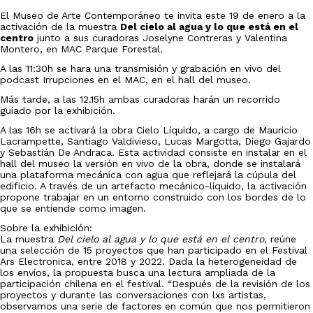
El Museo de Arte Contemporáneo te invita este 19 de enero a la
activación de la muestra
Del cielo al agua y lo que está en el
centro
junto a sus curadoras Joselyne Contreras y Valentina
Montero, en MAC Parque Forestal.
A las 11:30h se hara una transmisión y grabación en vivo del
podcast Irrupciones en el MAC, en el hall del museo.
Más tarde, a las 12.15h ambas curadoras harán un recorrido
guiado por la exhibición.
A las 16h se activará la obra Cielo Líquido, a cargo de Mauricio
Lacrampette, Santiago Valdivieso, Lucas Margotta, Diego Gajardo
y Sebastián De Andraca. Esta actividad consiste en instalar en el
hall del museo la versión en vivo de la obra, donde se instalará
una plataforma mecánica con agua que reflejará la cúpula del
edificio. A través de un artefacto mecánico-líquido, la activación
propone trabajar en un entorno construido con los bordes de lo
que se entiende como imagen.
Sobre la exhibición:
La muestra
Del cielo al agua y lo que está en el centro
, reúne
una selección de 15 proyectos que han participado en el Festival
Ars Electronica, entre 2018 y 2022. Dada la heterogeneidad de
los envíos, la propuesta busca una lectura ampliada de la
participación chilena en el festival. “Después de la revisión de los
proyectos y durante las conversaciones con lxs artistas,
observamos una serie de factores en común que nos permitieron