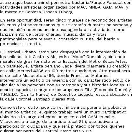
alianza que busca unir el perímetro Lastarria/Parque Forestal con
actividades artísticas organizadas por MAC, MNBA, GAM, MAVI y
la marca de Cerveza Danesa Tuborg.
En esta oportunidad, serán cinco murales de reconocidos artistas
chilenos y latinoamericanos que se crearán durante una semana y
que incluirán además una intensa agenda de actividades como
lanzamiento de libros, charlas, música, danza y rutas
patrimoniales para relevar el contenido cultural del barrio y
potenciar el circuito.
El Festival Urbano Barrio Arte despegará con la intervención de
los chilenos Inti Castro y Alejandro “Mono” González, pintando
murales de gran formato en la Estación del Metro Bellas Artes.
En paralelo, el artista peruano Jade Rivera plasmará su creación
en calle Merced #386 en 100 metros cuadrados. Otro mural será
el de calle Mosqueto #456, donde Francisco Maturana
intervendrá un edificio de vivienda con su característico estilo de
vincular a las personas con su memoria y sus historias locales. El
cuarto espacio, a cargo de los uruguayos Fitz (Florencia Duran) y
T.H.E.I.C. (Camilo Núñez) de Colectivo Licuado, estará ubicado en
la calle Coronel Santiago Bueras #142.
Como este circuito nace con el fin de incorporar a la población
al mundo artístico, el quinto trabajo será un muro participativo
ubicado a lo largo del estacionamiento del GAM en calle
Villavicencio a cargo de la artista local Stfi, que activará la
participación ciudadana y que será pintado por todos quienes
quieran ser parte del Festival Barrio Arte 2018.