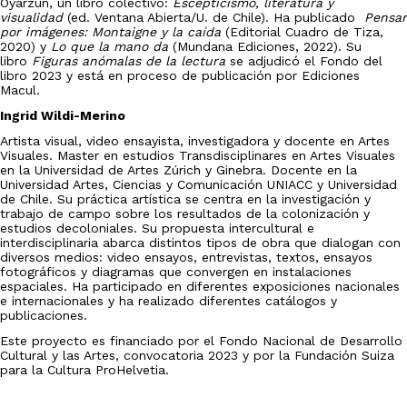
Oyarzun, un libro colectivo:
Escepticismo, literatura y
visualidad
(ed. Ventana Abierta/U. de Chile). Ha publicado
Pensar
por imágenes: Montaigne y la caída
(Editorial Cuadro de Tiza,
2020) y
Lo que la mano da
(Mundana Ediciones, 2022). Su
libro
Figuras anómalas de la lectura
se adjudicó el Fondo del
libro 2023 y está en proceso de publicación por Ediciones
Macul.
Ingrid Wildi-Merino
Artista visual, video ensayista, investigadora y docente en Artes
Visuales. Master en estudios Transdisciplinares en Artes Visuales
en la Universidad de Artes Zúrich y Ginebra. Docente en la
Universidad Artes, Ciencias y Comunicación UNIACC y Universidad
de Chile. Su práctica artística se centra en la investigación y
trabajo de campo sobre los resultados de la colonización y
estudios decoloniales. Su propuesta intercultural e
interdisciplinaria abarca distintos tipos de obra que dialogan con
diversos medios: video ensayos, entrevistas, textos, ensayos
fotográficos y diagramas que convergen en instalaciones
espaciales. Ha participado en diferentes exposiciones nacionales
e internacionales y ha realizado diferentes catálogos y
publicaciones.
Este proyecto es financiado por el Fondo Nacional de Desarrollo
Cultural y las Artes, convocatoria 2023 y por la Fundación Suiza
para la Cultura ProHelvetia.