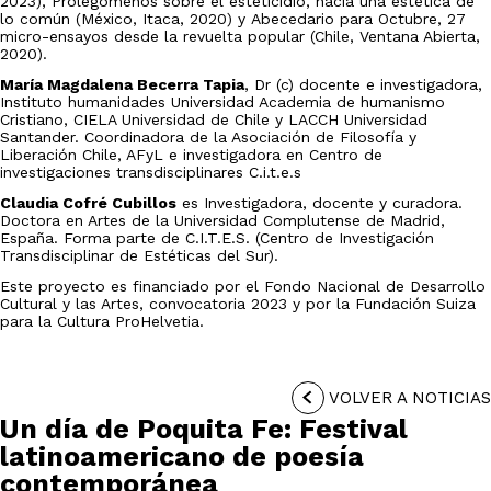
2023), Prolegómenos sobre el esteticidio, hacia una estética de
lo común (México, Itaca, 2020) y Abecedario para Octubre, 27
micro-ensayos desde la revuelta popular (Chile, Ventana Abierta,
2020).
María Magdalena Becerra Tapia
, Dr (c) docente e investigadora,
Instituto humanidades Universidad Academia de humanismo
Cristiano, CIELA Universidad de Chile y LACCH Universidad
Santander. Coordinadora de la Asociación de Filosofía y
Liberación Chile, AFyL e investigadora en Centro de
investigaciones transdisciplinares C.i.t.e.s
Claudia Cofré Cubillos
es Investigadora, docente y curadora.
Doctora en Artes de la Universidad Complutense de Madrid,
España. Forma parte de C.I.T.E.S. (Centro de Investigación
Transdisciplinar de Estéticas del Sur).
Este proyecto es financiado por el Fondo Nacional de Desarrollo
Cultural y las Artes, convocatoria 2023 y por la Fundación Suiza
para la Cultura ProHelvetia.
VOLVER A NOTICIAS
Un día de Poquita Fe: Festival
latinoamericano de poesía
contemporánea