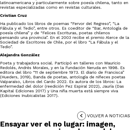
latinoamericana y particularmente sobre poesía chilena, tanto en
revistas especializadas como en revistas culturales.
Cristian Cruz
Ha publicado los libros de poemas “Fervor del Regreso”, “La
Fábula y el Tedio”, entre otros. Es coeditor de “Bar, Antología de
poesía chilena” y de “Felices Escrituras, poetas chilenos
pensando una provincia”. En el 2003 recibe el premio Alerce de la
Sociedad de Escritores de Chile, por el libro “La Fábula y el
Tedio”.
Alejandra González
Poeta y trabajadora social. Participó en talleres con Mauricio
Redolés, Andrés Morales, y en la Fundación Neruda en 1998. Es
editora del libro “11 de septiembre 1973. El diario de Francisca”
(Hueders, 2019), Banda de poetas, antología de niñeces poetas
Valparaíso, Libros del Cardo 2022. Es autora de los libros: La
enfermedad del dolor (reedición Pez Espiral 2022), Jauría (Das
Kapital Ediciones 2017) y Una niña muerta está siempre viva
(Ediciones Inubicalistas 2017).
VOLVER A NOTICIAS
Ensayar ver el no lugar: imagen,