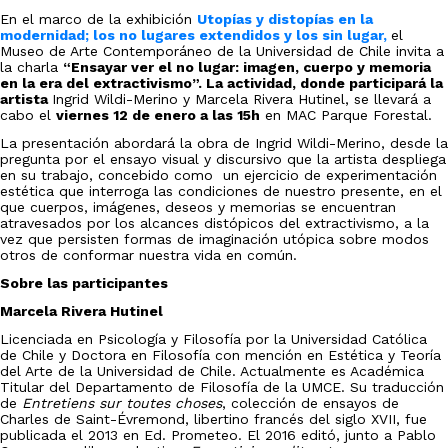
En el marco de la exhibición
Utopías y distopías en la
modernidad; los no lugares extendidos y los sin lugar,
el
Museo de Arte Contemporáneo de la Universidad de Chile invita a
la charla
“Ensayar ver el no lugar: imagen, cuerpo y memoria
en la era del extractivismo”. La actividad, donde participará la
artista
Ingrid Wildi-Merino y Marcela Rivera Hutinel, se llevará a
cabo el
viernes 12 de enero a las 15h
en MAC Parque Forestal.
La presentación abordará la obra de Ingrid Wildi-Merino, desde la
pregunta por el ensayo visual y discursivo que la artista despliega
en su trabajo, concebido como un ejercicio de experimentación
estética que interroga las condiciones de nuestro presente, en el
que cuerpos, imágenes, deseos y memorias se encuentran
atravesados por los alcances distópicos del extractivismo, a la
vez que persisten formas de imaginación utópica sobre modos
otros de conformar nuestra vida en común.
Sobre las participantes
Marcela Rivera Hutinel
Licenciada en Psicología y Filosofía por la Universidad Católica
de Chile y Doctora en Filosofía con mención en Estética y Teoría
del Arte de la Universidad de Chile. Actualmente es Académica
Titular del Departamento de Filosofía de la UMCE. Su traducción
de
Entretiens sur toutes choses
, colección de ensayos de
Charles de Saint-Évremond, libertino francés del siglo XVII, fue
publicada el 2013 en Ed. Prometeo. El 2016 editó, junto a Pablo