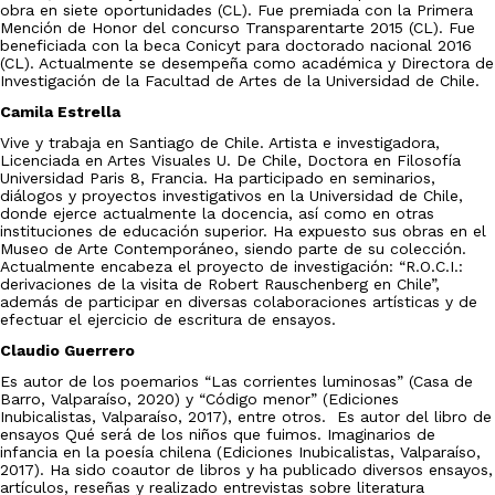
obra en siete oportunidades (CL). Fue premiada con la Primera
Mención de Honor del concurso Transparentarte 2015 (CL). Fue
beneficiada con la beca Conicyt para doctorado nacional 2016
(CL). Actualmente se desempeña como académica y Directora de
Investigación de la Facultad de Artes de la Universidad de Chile.
Camila Estrella
Vive y trabaja en Santiago de Chile. Artista e investigadora,
Licenciada en Artes Visuales U. De Chile, Doctora en Filosofía
Universidad Paris 8, Francia. Ha participado en seminarios,
diálogos y proyectos investigativos en la Universidad de Chile,
donde ejerce actualmente la docencia, así como en otras
instituciones de educación superior. Ha expuesto sus obras en el
Museo de Arte Contemporáneo, siendo parte de su colección.
Actualmente encabeza el proyecto de investigación: “R.O.C.I.:
derivaciones de la visita de Robert Rauschenberg en Chile”,
además de participar en diversas colaboraciones artísticas y de
efectuar el ejercicio de escritura de ensayos.
Claudio Guerrero
Es autor de los poemarios “Las corrientes luminosas” (Casa de
Barro, Valparaíso, 2020) y “Código menor” (Ediciones
Inubicalistas, Valparaíso, 2017), entre otros. Es autor del libro de
ensayos Qué será de los niños que fuimos. Imaginarios de
infancia en la poesía chilena (Ediciones Inubicalistas, Valparaíso,
2017). Ha sido coautor de libros y ha publicado diversos ensayos,
artículos, reseñas y realizado entrevistas sobre literatura