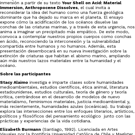
inmersión a partir de su texto
Your Shell on Acid: Material
Immersion, Anthropocene Dissolves
, el cual invita a
reconsiderar la idea del humano como una fuerza geológica
dominante que ha dejado su marca en el planeta. El ensayo
expone cómo la acidificación de los océanos disuelve las
conchas de las criaturas marinas, y a través de esta urgencia, nos
anima a imaginar un precipitado más empático. De este modo,
convoca a contemplar nuestros propios cuerpos como conchas
en ácido, reconociendo la interconexión y la vulnerabilidad
compartida entre humanos y no humanos. Además, esta
presentación desembocará en su nueva investigación sobre la
extinción de criaturas que habitan el abismo marino, ampliando
aún más nuestros lazos materiales entre la humanidad y el
océano.
Sobre las participantes
Stacy Alaimo
investiga e imparte clases sobre humanidades
medioambientales, estudios científicos, ética animal, literatura
estadounidense, estudios culturales, teoría de género y teoría
crítica, centrándose en el desarrollo de modelos de nuevo
materialismo, feminismos materiales, justicia medioambiental y,
más recientemente, humanidades azules (oceánicas). Su trabajo
explora las intersecciones entre los enfoques literarios, artísticos,
políticos y filosóficos del pensamiento ecológico junto con las
prácticas y experiencias de la vida cotidiana.
Elizabeth Burmann
(Santiago, 1992). Licenciada en Artes
Visuales por la Pontificia Universidad Católica de Chile y Magíster