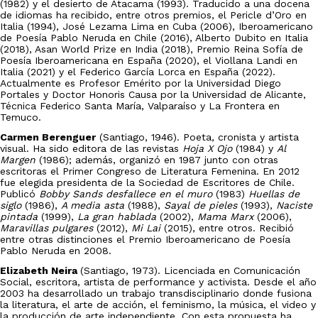
(1982) y el desierto de Atacama (1993). Traducido a una docena
de idiomas ha recibido, entre otros premios, el Pericle d’Oro en
Italia (1994), José Lezama Lima en Cuba (2006), Iberoamericano
de Poesía Pablo Neruda en Chile (2016), Alberto Dubito en Italia
(2018), Asan World Prize en India (2018), Premio Reina Sofía de
Poesía Iberoamericana en España (2020), el Viollana Landi en
Italia (2021) y el Federico García Lorca en España (2022).
Actualmente es Profesor Emérito por la Universidad Diego
Portales y Doctor Honoris Causa por la Universidad de Alicante,
Técnica Federico Santa María, Valparaíso y La Frontera en
Temuco.
Carmen Berenguer
(Santiago, 1946). Poeta, cronista y artista
visual. Ha sido editora de las revistas
Hoja X Ojo
(1984) y
Al
Margen
(1986); además, organizó en 1987 junto con otras
escritoras el Primer Congreso de Literatura Femenina. En 2012
fue elegida presidenta de la Sociedad de Escritores de Chile.
Publicó
Bobby Sands desfallece en el muro
(1983)
Huellas de
siglo
(1986),
A media asta
(1988),
Sayal de pieles
(1993),
Naciste
pintada
(1999),
La gran hablada
(2002),
Mama Marx
(2006),
Maravillas pulgares
(2012),
Mi Lai
(2015), entre otros. Recibió
entre otras distinciones el Premio Iberoamericano de Poesía
Pablo Neruda en 2008.
Elizabeth Neira
(Santiago, 1973). Licenciada en Comunicación
Social, escritora, artista de performance y activista. Desde el año
2003 ha desarrollado un trabajo transdisciplinario donde fusiona
la literatura, el arte de acción, el feminismo, la música, el video y
la producción de arte independiente. Con esta propuesta ha