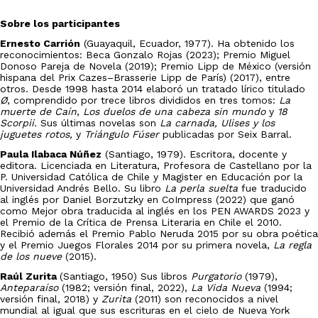
Sobre los participantes
Ernesto Carrión
(
Guayaquil, Ecuador, 1977). Ha obtenido los
reconocimientos: Beca Gonzalo Rojas (2023); Premio Miguel
Donoso Pareja de Novela (2019); Premio Lipp de México (versión
hispana del Prix Cazes–Brasserie Lipp de París) (2017), entre
otros. Desde 1998 hasta 2014 elaboró un tratado lírico titulado
Ø
, comprendido por trece libros divididos en tres tomos:
La
muerte de Caín
,
Los duelos de una cabeza sin mundo
y
18
Scorpii.
Sus últimas novelas son
La carnada, Ulises y los
juguetes rotos,
y
Triángulo Fúser
publicadas por Seix Barral.
Paula Ilabaca Núñez
(Santiago, 1979). Escritora, docente y
editora. Licenciada en Literatura, Profesora de Castellano por la
P. Universidad Católica de Chile y Magister en Educación por la
Universidad Andrés Bello. Su libro
La perla suelta
fue traducido
al inglés por Daniel Borzutzky en CoImpress (2022) que ganó
como Mejor obra traducida al inglés en los PEN AWARDS 2023 y
el Premio de la Crítica de Prensa Literaria en Chile el 2010.
Recibió además el Premio Pablo Neruda 2015 por su obra poética
y el Premio Juegos Florales 2014 por su primera novela,
La regla
de los nueve
(2015).
Raúl Zurita
(Santiago, 1950) Sus libros
Purgatorio
(1979),
Anteparaíso
(1982; versión final, 2022),
La Vida Nueva
(1994;
versión final, 2018) y
Zurita
(2011) son reconocidos a nivel
mundial al igual que sus escrituras en el cielo de Nueva York