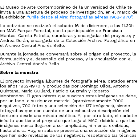
El Museo de Arte Contemporáneo de la Universidad de Chile te
invita a una apertura de proceso de investigación, en el marco de
la exhibición
“Chile desde el Aire: fotografías aéreas 1962-1970”.
La actividad se realizará el sábado 16 de diciembre, a las 11.30h
en MAC Parque Forestal, con la participación de Francisca
Montes, Camila Estrella, curadoras y encargadas del proyecto; y
Andrea Durán,
encargada de la Colección Archivo Fotográfico en
el Archivo Central Andrés Bello
.
Durante la jornada se conversará sobre el origen del proyecto, la
formulación y el desarrollo del proceso, y la vinculación con el
Archivo Central Andrés Bello.
Sobre la muestra
El proyecto investiga álbumes de fotografía aérea, datados entre
los años 1962-1970, y producidas por Domingo Ulloa, Antonio
Quintana, Mario Guillard, Patricio Guzmán y Roberto
Montandón. El gran interés que suscitan estas imágenes se debe,
por un lado, a su riqueza material (aproximadamente 7000
negativos, 700 fotos y una selección de 137 imágenes), siendo
fotografías que dan cuenta de una exhaustiva descripción del
territorio desde una mirada estética. Y, por otro lado, el carácter
inédito que tiene el proyecto que llega al MAC, debido a que las
imágenes nunca llegaron a ser ampliadas, ni menos exhibidas,
hasta ahora. Hoy, en sala se presenta una selección de imágenes
que han sido reveladas de los negativos, respetando las técnicas