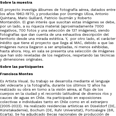
Sobre la muestra
El proyecto investiga álbumes de fotografía aérea, datados entre
los años 1962-1970, y producidas por Domingo Ulloa, Antonio
Quintana, Mario Guillard, Patricio Guzmán y Roberto
Montandón. El gran interés que suscitan estas imágenes se debe,
por un lado, a su riqueza material (aproximadamente 7000
negativos, 700 fotos y una selección de 137 imágenes), siendo
fotografías que dan cuenta de una exhaustiva descripción del
territorio desde una mirada estética. Y, por otro lado, el carácter
inédito que tiene el proyecto que llega al MAC, debido a que las
imágenes nunca llegaron a ser ampliadas, ni menos exhibidas,
hasta ahora. Hoy, en sala se presenta una selección de imágenes
que han sido reveladas de los negativos, respetando las técnicas
y dimensiones originales.
Sobre las participantes
Francisca Montes
Es Artista Visual. Su trabajo se desarrolla mediante el lenguaje
del videoarte y la fotografía, durante los últimos 12 años ha
realizado su obra en torno a la visión aérea, al flujo de los
cuerpos en la ciudad y el recorrido latitudinal de diversos ríos y
cauces de aguas en Chile. Ha participado en exposiciones
colectivas e individuales tanto en Chile como en el extranjero
(2005-2023). Ha realizado residencias artísticas en Düseldorf (DE,
Künstakademie), Bochum (DE, Ruhr Universität), Portoalegre (BR,
Ecarta). Se ha adjudicado Becas nacionales de producción de