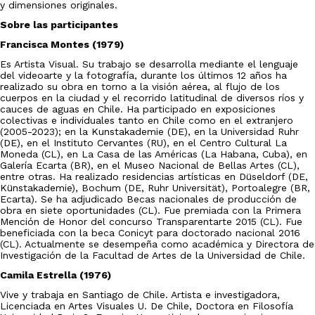
y dimensiones originales.
Sobre las participantes
Francisca Montes (1979)
Es Artista Visual. Su trabajo se desarrolla mediante el lenguaje
del videoarte y la fotografía, durante los últimos 12 años ha
realizado su obra en torno a la visión aérea, al flujo de los
cuerpos en la ciudad y el recorrido latitudinal de diversos ríos y
cauces de aguas en Chile. Ha participado en exposiciones
colectivas e individuales tanto en Chile como en el extranjero
(2005-2023); en la Kunstakademie (DE), en la Universidad Ruhr
(DE), en el Instituto Cervantes (RU), en el Centro Cultural La
Moneda (CL), en La Casa de las Américas (La Habana, Cuba), en
Galería Ecarta (BR), en el Museo Nacional de Bellas Artes (CL),
entre otras. Ha realizado residencias artísticas en Düseldorf (DE,
Künstakademie), Bochum (DE, Ruhr Universität), Portoalegre (BR,
Ecarta). Se ha adjudicado Becas nacionales de producción de
obra en siete oportunidades (CL). Fue premiada con la Primera
Mención de Honor del concurso Transparentarte 2015 (CL). Fue
beneficiada con la beca Conicyt para doctorado nacional 2016
(CL). Actualmente se desempeña como académica y Directora de
Investigación de la Facultad de Artes de la Universidad de Chile.
Camila Estrella (1976)
Vive y trabaja en Santiago de Chile. Artista e investigadora,
Licenciada en Artes Visuales U. De Chile, Doctora en Filosofía